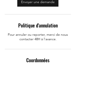
Envoyer une demande
Politique d'annulation
Pour annuler ou reporter, merci de nous
contacter 48H à l'avance.
Coordonnées
Allo Mobile : Réparation Iphone, Huawei,
Samsung, Rue Carnot, Challans, France
0650418483
contactamobile@gmail.com