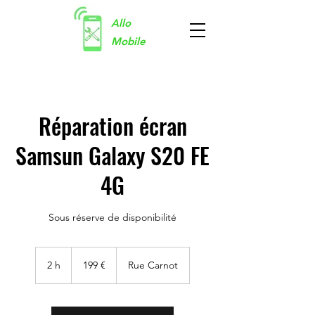
Allo
Mobile
Réparation écran
Samsun Galaxy S20 FE
4G
Sous réserve de disponibilité
199
euros
2 h
2
199 €
Rue Carnot
h