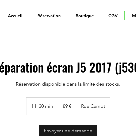
Accueil
Réservation
Boutique
CGV
M
éparation écran J5 2017 (j53
Réservation disponible dans la limite des stocks.
89
euros
1 h 30 min
1
89 €
Rue Carnot
3
0
m
Envoyer une demande
i