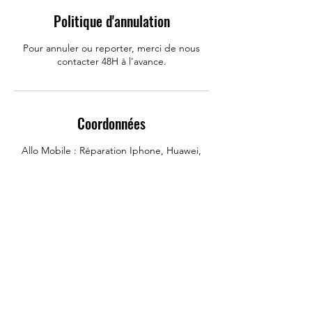
Politique d'annulation
Pour annuler ou reporter, merci de nous
contacter 48H à l'avance.
Coordonnées
Allo Mobile : Réparation Iphone, Huawei,
Samsung, Rue Carnot, Challans, France
0650418483
contactamobile@gmail.com