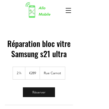
Allo
Mobile
Réparation bloc vitre
Samsung s21 ultra
289
euros
2 h
2
€289
Rue Carnot
h
Réserver