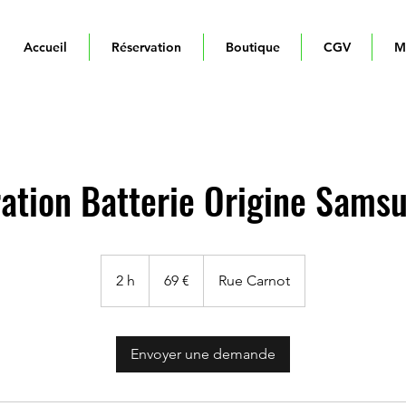
Accueil
Réservation
Boutique
CGV
M
ation Batterie Origine Sams
69
euros
2 h
2
69 €
Rue Carnot
h
Envoyer une demande