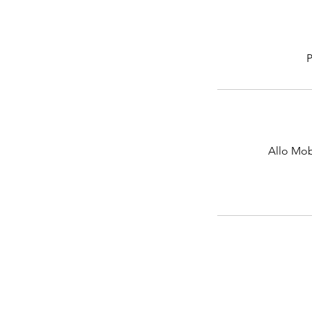
P
Allo Mob