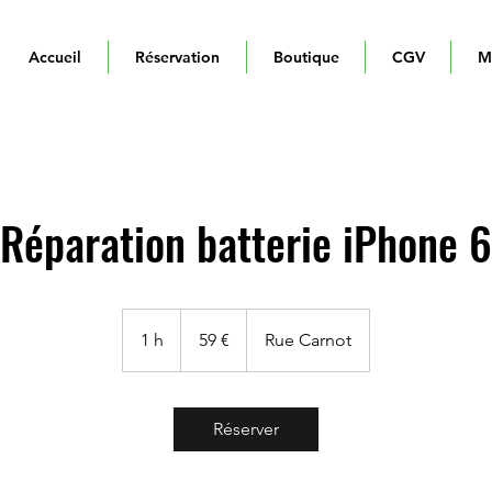
Accueil
Réservation
Boutique
CGV
M
Réparation batterie iPhone 6
59
euros
1 h
1
59 €
Rue Carnot
Réserver