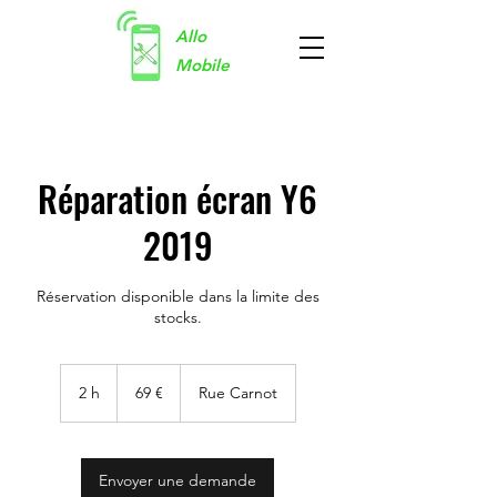
Allo
Mobile
Réparation écran Y6
2019
Réservation disponible dans la limite des
stocks.
69
euros
2 h
2
69 €
Rue Carnot
h
Envoyer une demande