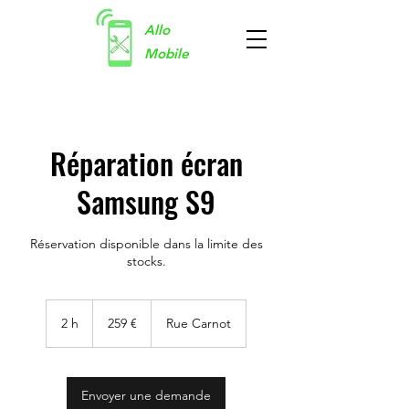
Allo
Mobile
Réparation écran
Samsung S9
Réservation disponible dans la limite des
stocks.
259
euros
2 h
2
259 €
Rue Carnot
h
Envoyer une demande