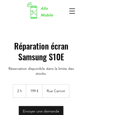
Allo
Mobile
Réparation écran
Samsung S10E
Réservation disponible dans la limite des
stocks.
199
euros
2 h
2
199 €
Rue Carnot
h
Envoyer une demande