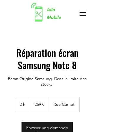
Allo
Mobile
Réparation écran
Samsung Note 8
Ecran Origine Samsung. Dans la limite des
stocks.
269
euros
2 h
2
269 €
Rue Carnot
h
Envoyer une demande