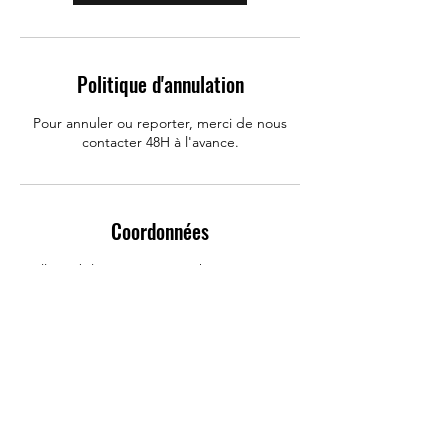
Politique d'annulation
Pour annuler ou reporter, merci de nous
contacter 48H à l'avance.
Coordonnées
Allo Mobile : Réparation Iphone, Huawei,
Samsung, Rue Carnot, Challans, France
0650418483
contactamobile@gmail.com