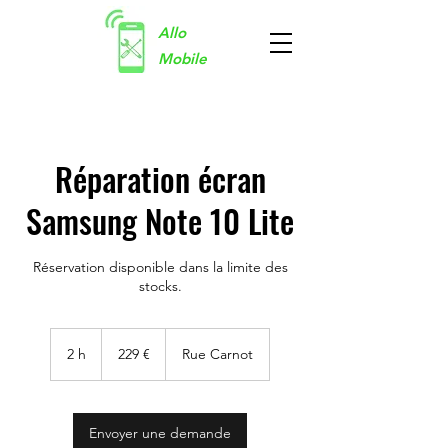
Allo
Mobile
Réparation écran
Samsung Note 10 Lite
Réservation disponible dans la limite des
stocks.
229
euros
2 h
2
229 €
Rue Carnot
h
Envoyer une demande