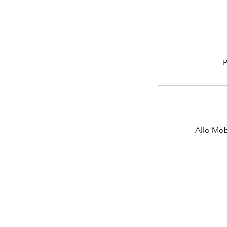
P
Allo Mob