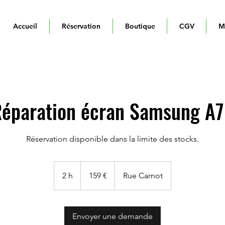
Accueil
Réservation
Boutique
CGV
M
éparation écran Samsung A
Réservation disponible dans la limite des stocks.
159
euros
2 h
2
159 €
Rue Carnot
h
Envoyer une demande