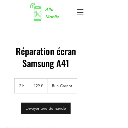
Allo
Mobile
Réparation écran
Samsung A41
129
euros
2 h
2
129 €
Rue Carnot
h
Envoyer une demande