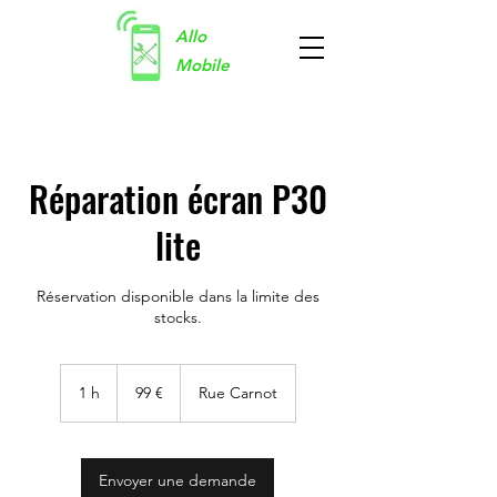
Allo
Mobile
Réparation écran P30
lite
Réservation disponible dans la limite des
stocks.
99
euros
1 h
1
99 €
Rue Carnot
Envoyer une demande