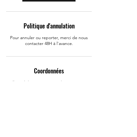
Politique d'annulation
Pour annuler ou reporter, merci de nous
contacter 48H à l'avance.
Coordonnées
Allo Mobile : Réparation Iphone, Huawei,
Samsung, Rue Carnot, Challans, France
0650418483
contactamobile@gmail.com