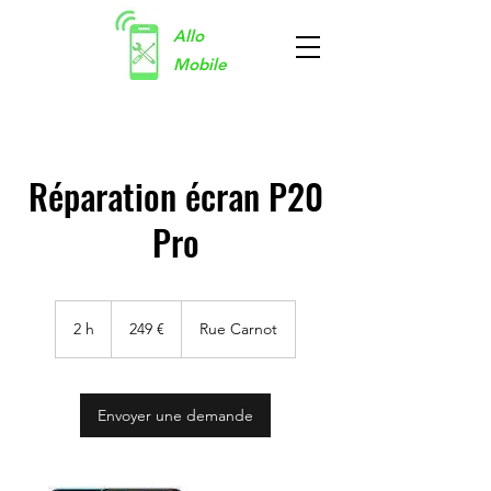
Allo
Mobile
Réparation écran P20
Pro
249
euros
2 h
2
249 €
Rue Carnot
h
Envoyer une demande