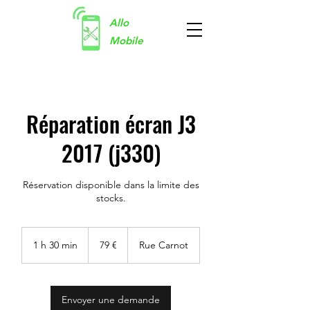
Allo
Mobile
Réparation écran J3
2017 (j330)
Réservation disponible dans la limite des
stocks.
79
euros
1 h 30 min
1
79 €
Rue Carnot
3
0
m
i
Envoyer une demande