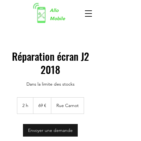
Allo
Mobile
Réparation écran J2
2018
Dans la limite des stocks
69
euros
2 h
2
69 €
Rue Carnot
h
Envoyer une demande