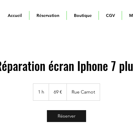
Accueil
Réservation
Boutique
CGV
M
éparation écran Iphone 7 pl
69
euros
1 h
1
69 €
Rue Carnot
Réserver