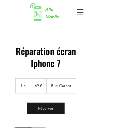
Allo
Mobile
Réparation écran
Iphone 7
69
euros
1 h
1
69 €
Rue Carnot
Réserver