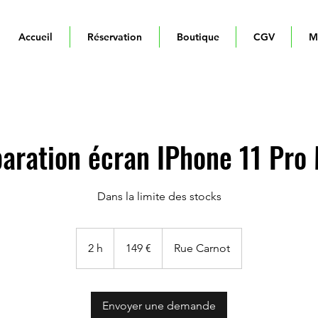
Accueil
Réservation
Boutique
CGV
M
aration écran IPhone 11 Pro
Dans la limite des stocks
149
euros
2 h
2
149 €
Rue Carnot
h
Envoyer une demande