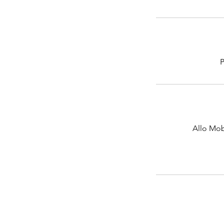
P
Allo Mob