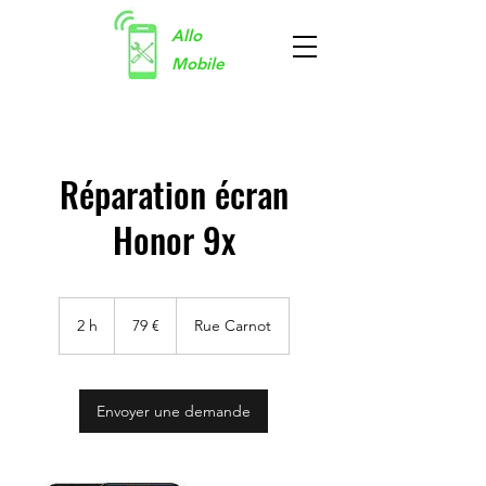
Allo
Mobile
Réparation écran
Honor 9x
79
euros
2 h
2
79 €
Rue Carnot
h
Envoyer une demande